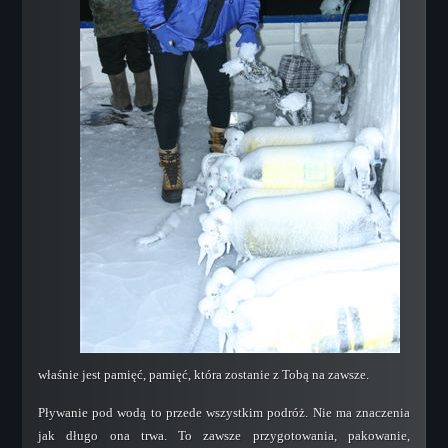
Kursy Techniczne
Intro to Technical Diving
Ice Diver
Sidemount Diver
Technical Decompression Diver
Helitrox Diver
Trimix Diver
Extreme Exposure Diver
Technical Support Leader
SCR Diver
CCR Diver
CCR Mixed Gas
Mixed Gas Blender and OST
właśnie jest pamięć, pamięć, która zostanie z Tobą na zawsze.
Cavern Diver
Pływanie pod wodą to przede wszystkim podróż. Nie ma znaczenia
Cave Diver Level I
jak długo ona trwa. To zawsze przygotowania, pakowanie,
Cave Diver Level II