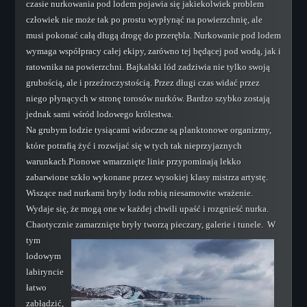
czasie nurkowania pod lodem pojawia się jakiekolwiek problem
człowiek nie może tak po prostu wypłynąć na powierzchnię, ale
musi pokonać całą długą drogę do przerębla. Nurkowanie pod lodem
wymaga współpracy całej ekipy, zarówno tej będącej pod wodą, jak i
ratownika na powierzchni. Bajkalski lód zadziwia nie tylko swoją
grubością, ale i przeźroczystością. Przez długi czas widać przez
niego płynących w stronę torosów nurków. Bardzo szybko zostają
jednak sami wśród lodowego królestwa.
Na grubym lodzie tysiącami widoczne są planktonowe organizmy,
które potrafią żyć i rozwijać się w tych tak nieprzyjaznych
warunkach.Pionowe wmarznięte linie przypominają lekko
zabarwione szkło wykonane przez wysokiej klasy mistrza artystę.
Wiszące nad nurkami bryły lodu robią niesamowite wrażenie.
Wydaje się, że mogą one w każdej chwili upaść i rozgnieść nurka.
Chaotycznie zamarznięte bryły tworzą pieczary, galerie i tunele.
W
tym
lodowym
labiryncie
łatwo
zabłądzić,