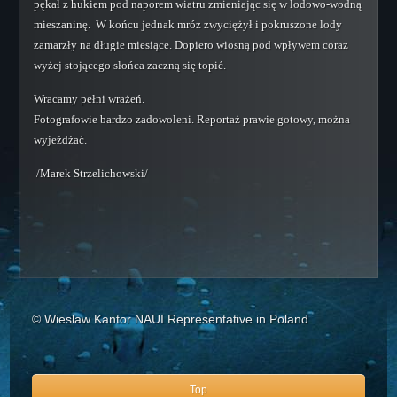
pękał z hukiem pod naporem wiatru zmieniając się w lodowo-wodną
mieszaninę. W końcu jednak mróz zwyciężył i pokruszone lody
zamarzły na długie miesiące. Dopiero wiosną pod wpływem coraz
wyżej stojącego słońca zaczną się topić.
Wracamy pełni wrażeń.
Fotografowie bardzo zadowoleni. Reportaż prawie gotowy, można
wyjeżdżać.
/Marek Strzelichowski/
© Wieslaw Kantor NAUI Representative in Poland
Top