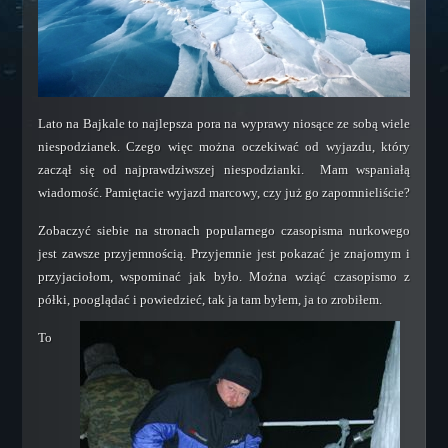
Rescue Scuba Diver
Training Assistant
Master Scuba Diver
Specjalizacje
Lato na Bajkale to najlepsza pora na wyprawy niosące ze sobą wiele
Dry Suit Diver
niespodzianek. Czego więc można oczekiwać od wyjazdu, który
Deep Diver
zaczął się od najprawdziwszej niespodzianki. Mam wspaniałą
Night Diver
wiadomość. Pamiętacie wyjazd marcowy, czy już go zapomnieliście?
Underwater Enviroment Diver
Zobaczyć siebie na stronach popularnego czasopisma nurkowego
Nitrox Diver
jest zawsze przyjemnością. Przyjemnie jest pokazać je znajomym i
Underwater Photographer
przyjaciołom, wspominać jak było. Można wziąć czasopismo z
półki, pooglądać i powiedzieć, tak ja tam byłem, ja to zrobiłem.
Underwater Videographer
Search and Recovery Diver
To
Wreck Diver
Underwater Ecologist
Underwater Archaeologist