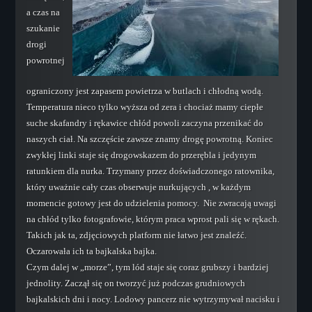
a czas na
szukanie
drogi
powrotnej
ograniczony jest zapasem powietrza w butlach i chłodną wodą.
Temperatura nieco tylko wyższa od zera i chociaż mamy ciepłe
suche skafandry i rękawice chłód powoli zaczyna przenikać do
naszych ciał. Na szczęście zawsze znamy drogę powrotną. Koniec
zwykłej linki staje się drogowskazem do przerębla i jedynym
ratunkiem dla nurka. Trzymany przez doświadczonego ratownika,
który uważnie cały czas obserwuje nurkujących , w każdym
momencie gotowy jest do udzielenia pomocy. Nie zwracają uwagi
na chłód tylko fotografowie, którym praca wprost pali się w rękach.
Takich jak ta, zdjęciowych platform nie łatwo jest znaleźć.
Oczarowała ich ta bajkalska bajka.
Czym dalej w „morze”, tym lód staje się coraz grubszy i bardziej
jednolity. Zaczął się on tworzyć już podczas grudniowych
bajkalskich dni i nocy. Lodowy pancerz nie wytrzymywał nacisku i