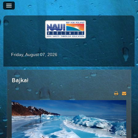
Friday, August 07, 2026
HOME
Bajkał
HISTORIA
SZKOLENIE
Kursy Rekreacyjne
Scuba Diver
Advanced Scuba Diver
Adaptive Scuba Diver