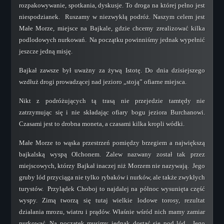
rozpakowywanie, spotkania, dyskusje. To droga na której pełno jest
Cave Guide
niespodzianek. Ruszamy w niezwykłą podróż. Naszym celem jest
Wreck Penetration Diver
Małe Morze, miejsce na Bajkale, gdzie chcemy zrealizować kilka
podlodowych nurkowań. Na początku powinniśmy jednak wypełnić
DPVT Diver
jeszcze jedną misję.
DPVEE Diver
Kursy Liderów
Bajkał zawsze był uważny za żywą Istotę. Do dnia dzisiejszego
wzdłuż drogi prowadzącej nad jezioro „stoją” ofiarne miejsca.
Skin Diving Instructor
Assistant Instructor
Nikt z podróżujących tą trasą nie przejedzie tamtędy nie
zatrzymując się i nie składając ofiary bogu jeziora Burchanowi.
Divemaster NAUI
Czasami jest to drobna moneta, a czasami kilka kropli wódki.
Instructor
Małe Morze to wąska przestrzeń pomiędzy brzegiem a największą
Instructor Trainer
bajkalską wyspą Olchonem. Zalew nazwany został tak przez
Course Director
miejscowych, którzy Bajkał inaczej niż Morzem nie nazywają. Jego
INSTRUKTORZY
gruby lód przyciąga nie tylko rybaków i nurków, ale także zwykłych
turystów. Przylądek Choboj to najdalej na północ wysunięta część
KONTAKT
wyspy. Zimą tworzą się tutaj wielkie lodowe torosy, rezultat
AKTUALNOŚCI
działania mrozu, wiatru i prądów. Właśnie wśród nich mamy zamiar
nurkować. Na początek musimy jednak dostać się pod lód. Jego