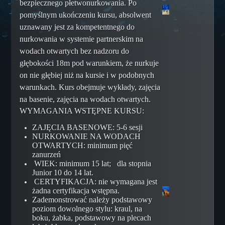
bezpiecznego płetwonurkowania. Po
Rescue Scuba Diver
pomyślnym ukończeniu kursu, absolwent
Training Assistant
uznawany jest za kompetentnego do
Master Scuba Diver
nurkowania w systemie partnerskim na
wodach otwartych bez nadzoru do
Specjalizacje
głębokości 18m pod warunkiem, że nurkuje
Dry Suit Diver
on nie głębiej niż na kursie i w podobnych
Deep Diver
warunkach. Kurs obejmuje wykłady, zajęcia
Night Diver
na basenie, zajęcia na wodach otwartych.
Underwater Enviroment Diver
WYMAGANIA WSTĘPNE KURSU:
Nitrox Diver
ZAJĘCIA BASENOWE: 5-6 sesji
NURKOWANIE NA WODACH
Underwater Photographer
OTWARTYCH: minimum pięć
zanurzeń
Underwater Videographer
WIEK: minimum 15 lat; dla stopnia
Search and Recovery Diver
Junior 10 do 14 lat.
CERTYFIKACJA: nie wymagana jest
Wreck Diver
żadna certyfikacja wstępna.
Underwater Ecologist
Zademonstrować należy podstawowy
poziom dowolnego stylu: kraul, na
Underwater Archaeologist
boku, żabka, podstawowy na plecach