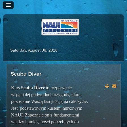
Saturday, August 08, 2026
HOME
Scuba Diver
HISTORIA
Kurs
Scuba Diver
to rozpoczęcie
SZKOLENIE
wspaniałej podwodnej przygody, która
Kursy Rekreacyjne
pozostanie Waszą fascynacją na całe życie.
Scuba Diver
Jest podstawowym kursem nurkowym
Advanced Scuba Diver
NAUI. Zapoznaje on z fundamentami
wiedzy i umiejętności potrzebnych do
Adaptive Scuba Diver