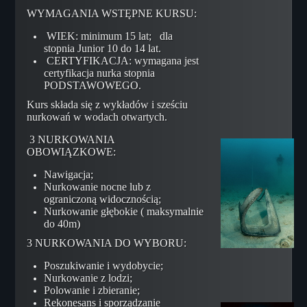
Kursy Techniczne
WYMAGANIA WSTĘPNE KURSU:
Intro to Technical Diving
WIEK: minimum 15 lat; dla
Ice Diver
stopnia Junior 10 do 14 lat.
CERTYFIKACJA: wymagana jest
Sidemount Diver
certyfikacja nurka stopnia
Technical Decompression Diver
PODSTAWOWEGO.
Helitrox Diver
Kurs składa się z wykładów i sześciu
nurkowań w wodach otwartych.
Trimix Diver
3 NURKOWANIA
Extreme Exposure Diver
OBOWIĄZKOWE:
Technical Support Leader
Nawigacja;
SCR Diver
Nurkowanie nocne lub z
ograniczoną widocznością;
CCR Diver
Nurkowanie głębokie ( maksymalnie
do 40m)
CCR Mixed Gas
3 NURKOWANIA DO WYBORU:
Mixed Gas Blender and OST
Cavern Diver
Poszukiwanie i wydobycie;
Nurkowanie z lodzi;
Cave Diver Level I
Polowanie i zbieranie;
Rekonesans i sporządzanie
Cave Diver Level II