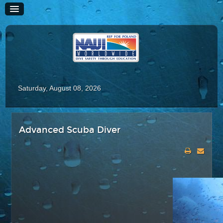
Saturday, August 08, 2026
HOME
Advanced Scuba Diver
HISTORIA
SZKOLENIE
Kursy Rekreacyjne
Scuba Diver
Advanced Scuba Diver
Adaptive Scuba Diver