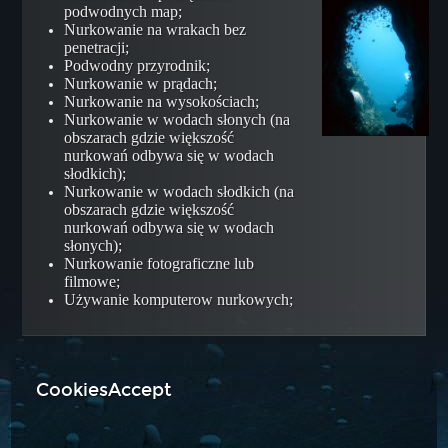
podwodnych map;
Cave Guide
Nurkowanie na wrakach bez
penetracji;
Wreck Penetration Diver
Podwodny przyrodnik;
DPVT Diver
Nurkowanie w prądach;
Nurkowanie na wysokościach;
DPVEE Diver
Nurkowanie w wodach słonych (na
obszarach gdzie większość
Kursy Liderów
nurkowań odbywa się w wodach
Skin Diving Instructor
słodkich);
Nurkowanie w wodach słodkich (na
Assistant Instructor
obszarach gdzie większość
nurkowań odbywa się w wodach
Divemaster NAUI
słonych);
Instructor
Nurkowanie fotograficzne lub
filmowe;
Instructor Trainer
Używanie komputerow nurkowych;
Course Director
INSTRUKTORZY
KONTAKT
CookiesAccept
AKTUALNOŚCI