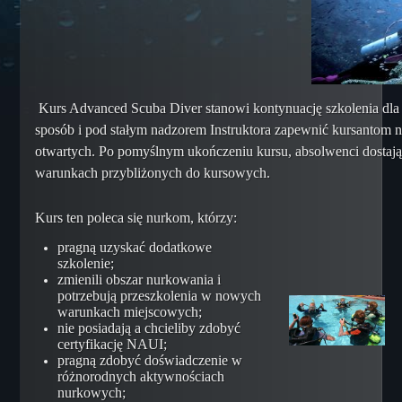
Rescue Scuba Diver
Training Assistant
Master Scuba Diver
Specjalizacje
Kurs Advanced Scuba Diver stanowi kontynuację szkolenia dla
Dry Suit Diver
sposób i pod stałym nadzorem Instruktora zapewnić kursantom
Deep Diver
otwartych. Po pomyślnym ukończeniu kursu, absolwenci dostają
Night Diver
warunkach przybliżonych do kursowych.
Underwater Enviroment Diver
Kurs ten poleca się nurkom, którzy:
Nitrox Diver
pragną uzyskać dodatkowe
Underwater Photographer
szkolenie;
Underwater Videographer
zmienili obszar nurkowania i
potrzebują przeszkolenia w nowych
Search and Recovery Diver
warunkach miejscowych;
nie posiadają a chcieliby zdobyć
Wreck Diver
certyfikację NAUI;
Underwater Ecologist
pragną zdobyć doświadczenie w
różnorodnych aktywnościach
Underwater Archaeologist
nurkowych;