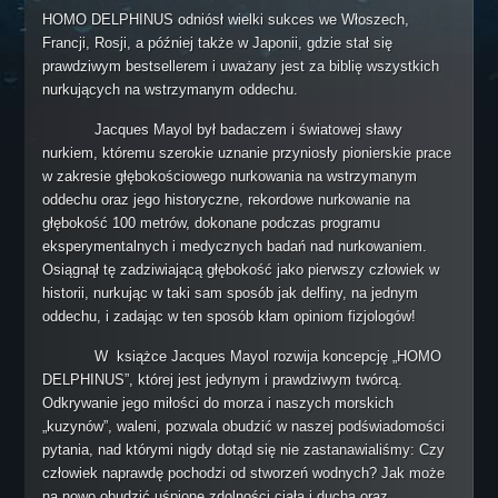
Rescue Scuba Diver
HOMO DELPHINUS odniósł wielki sukces we Włoszech,
Francji, Rosji, a później także w Japonii, gdzie stał się
Training Assistant
prawdziwym bestsellerem i uważany jest za biblię wszystkich
Master Scuba Diver
nurkujących na wstrzymanym oddechu.
Specjalizacje
Jacques Mayol był badaczem i światowej sławy
Dry Suit Diver
nurkiem, któremu szerokie uznanie przyniosły pionierskie prace
w zakresie głębokościowego nurkowania na wstrzymanym
Deep Diver
oddechu oraz jego historyczne, rekordowe nurkowanie na
Night Diver
głębokość 100 metrów, dokonane podczas programu
Underwater Enviroment Diver
eksperymentalnych i medycznych badań nad nurkowaniem.
Osiągnął tę zadziwiającą głębokość jako pierwszy człowiek w
Nitrox Diver
historii, nurkując w taki sam sposób jak delfiny, na jednym
Underwater Photographer
oddechu, i zadając w ten sposób kłam opiniom fizjologów!
Underwater Videographer
W książce Jacques Mayol rozwija koncepcję „HOMO
Search and Recovery Diver
DELPHINUS”, której jest jedynym i prawdziwym twórcą.
Odkrywanie jego miłości do morza i naszych morskich
Wreck Diver
„kuzynów”, waleni, pozwala obudzić w naszej podświadomości
Underwater Ecologist
pytania, nad którymi nigdy dotąd się nie zastanawialiśmy: Czy
Underwater Archaeologist
człowiek naprawdę pochodzi od stworzeń wodnych? Jak może
na nowo obudzić uśpione zdolności ciała i ducha oraz