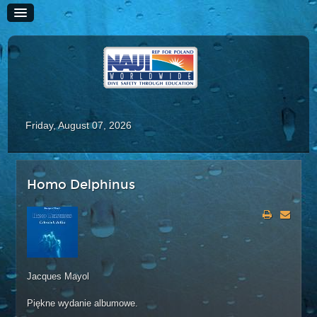
Friday, August 07, 2026
HOME
Homo Delphinus
HISTORIA
SZKOLENIE
Kursy Rekreacyjne
Scuba Diver
Jacques Mayol
Advanced Scuba Diver
Piękne wydanie albumowe.
Adaptive Scuba Diver