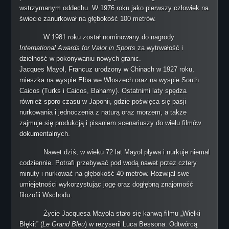
wstrzymanym oddechu. W 1976 roku jako pierwszy człowiek na
Cave Guide
świecie zanurkował na głębokość 100 metrów.
Wreck Penetration Diver
W 1981 roku został nominowany do nagrody
DPVT Diver
International Awards for Valor in Sports
za wytrwałość i
DPVEE Diver
dzielność w pokonywaniu nowych granic.
Jacques Mayol, Francuz urodzony w Chinach w 1927 roku,
Kursy Liderów
mieszka na wyspie Elba we Włoszech oraz na wyspie South
Skin Diving Instructor
Caicos (Turks i Caicos, Bahamy). Ostatnimi laty spędza
również sporo czasu w Japonii, gdzie poświęca się pasji
Assistant Instructor
nurkowania i jednoczenia z naturą oraz morzem, a także
Divemaster NAUI
zajmuje się produkcją i pisaniem scenariuszy do wielu filmów
Instructor
dokumentalnych.
Instructor Trainer
Nawet dziś, w wieku 72 lat Mayol pływa i nurkuje niemal
Course Director
codziennie. Potrafi przebywać pod wodą nawet przez cztery
minuty i nurkować na głębokość 40 metrów. Rozwijał swe
INSTRUKTORZY
umiejętności wykorzystując jogę oraz dogłębną znajomość
KONTAKT
filozofii Wschodu.
AKTUALNOŚCI
Życie Jacquesa Mayola stało się kanwą filmu „Wielki
Błękit” (
Le Grand Bleu
) w reżyserii Luca Bessona. Odtwórcą