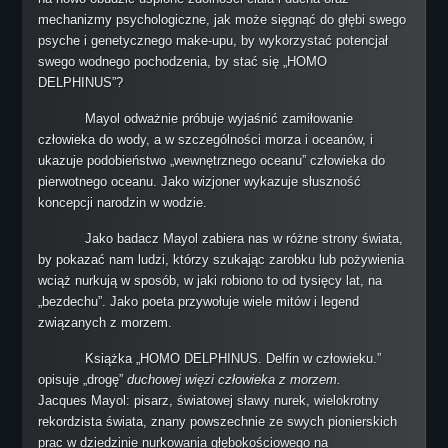
Kursy Techniczne
mechanizmy psychologiczne, jak może sięgnąć do głębi swego
Intro to Technical Diving
psyche i genetycznego make-upu, by wykorzystać potencjał
swego wodnego pochodzenia, by stać się „HOMO
Ice Diver
DELPHINUS”?
Sidemount Diver
Mayol odważnie próbuje wyjaśnić zamiłowanie
Technical Decompression Diver
człowieka do wody, a w szczególności morza i oceanów, i
Helitrox Diver
ukazuje podobieństwo „wewnętrznego oceanu” człowieka do
Trimix Diver
pierwotnego oceanu. Jako wizjoner wykazuje słuszność
koncepcji narodzin w wodzie.
Extreme Exposure Diver
Jako badacz Mayol zabiera nas w różne strony świata,
Technical Support Leader
by pokazać nam ludzi, którzy szukając zarobku lub pożywienia
SCR Diver
wciąż nurkują w sposób, w jaki robiono to od tysięcy lat, na
CCR Diver
„bezdechu”. Jako poeta przywołuje wiele mitów i legend
związanych z morzem.
CCR Mixed Gas
Mixed Gas Blender and OST
Książka „HOMO DELPHINUS. Delfin w człowieku.”
opisuje „drogę”
duchowej więzi człowieka z morzem.
Cavern Diver
Jacques Mayol: pisarz, światowej sławy nurek, wielokrotny
Cave Diver Level I
rekordzista świata, znany powszechnie ze swych pionierskich
prac w dziedzinie nurkowania głębokościowego na
Cave Diver Level II